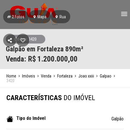
2
Fotos
Mapa
Rua
Código: 3420
Galpão em Fortaleza 890m²
Venda: R$
1.200.000,00
Home
Imóveis
Venda
Fortaleza
Joao xxiii
Galpao
3420
CARACTERÍSTICAS
DO IMÓVEL
Tipo do Imóvel
Galpão