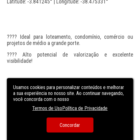
Latitude: -3.841245° | Longitude: -38.475331°
???? Ideal para loteamento, condomínio, comércio ou 
projetos de médio a grande porte.
???? Alto potencial de valorização e excelente 
visibilidade!
???? Valor sob consulta. Estudamos propostas!
Usamos cookies para personalizar conteúdos e melhorar
a sua experiência no nosso site. Ao continuar navegando,
você concorda com o nosso
Obs: Os valores estão sujeitos a alteração no decorrer 
Termos de Uso
Política de Privacidade
das vendas e evolução de obra sem aviso prévio. Favor 
consultar nossa central.
Concordar