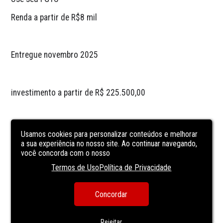
Renda a partir de R$8 mil
Entregue novembro 2025
investimento a partir de R$ 225.500,00
Mais Informações : Débora Sobrinho (85) 99747-4316
Usamos cookies para personalizar conteúdos e melhorar
a sua experiência no nosso site. Ao continuar navegando,
você concorda com o nosso
CARACTERÍSTICAS
DA UNIDADE
Termos de Uso
Política de Privacidade
Cozinha
Concordar
lavabo
sala de estar
Rejeitar