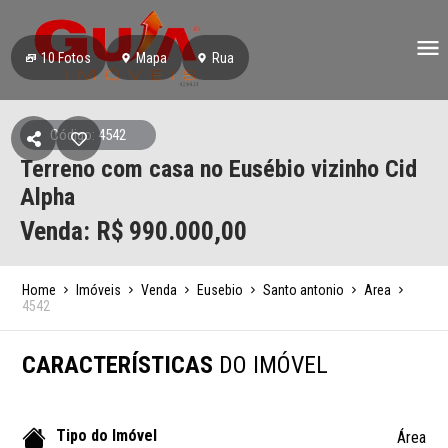
10
Fotos
Mapa
Rua
Código: 4542
Terreno com casa no Eusébio vizinho Cid
Alpha
Venda: R$
990.000,00
Home
Imóveis
Venda
Eusebio
Santo antonio
Area
4542
CARACTERÍSTICAS
DO IMÓVEL
Tipo do Imóvel
Área