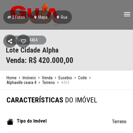
2
Fotos
Mapa
Rua
Código: 4404
Lote Cidade Alpha
Venda: R$
420.000,00
Home
Imóveis
Venda
Eusebio
Coite
Alphaville ceara 4
Terreno
4404
CARACTERÍSTICAS
DO IMÓVEL
Tipo do Imóvel
Terreno