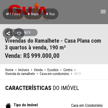
1
Fotos
Mapa
Rua
Código: 4619
Vivendas do Ramalhete - Casa Plana com
3 quartos à venda, 190 m²
Venda: R$
999.000,00
Home
Imóveis
Venda
Eusebio
Centro
Vivenda do ramalhete
Casa em condominio
4619
CARACTERÍSTICAS
DO IMÓVEL
Tipo do Imóvel
Casa em Condomínio