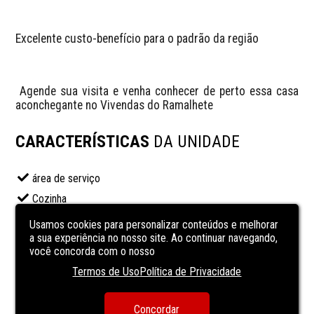
Excelente custo-benefício para o padrão da região
 Agende sua visita e venha conhecer de perto essa casa 
aconchegante no Vivendas do Ramalhete
CARACTERÍSTICAS
DA UNIDADE
área de serviço
Cozinha
lavanderia
Usamos cookies para personalizar conteúdos e melhorar
a sua experiência no nosso site. Ao continuar navegando,
Sala de almoço
você concorda com o nosso
sala de estar
Termos de Uso
Política de Privacidade
sala de jantar
Sala de TV
Concordar