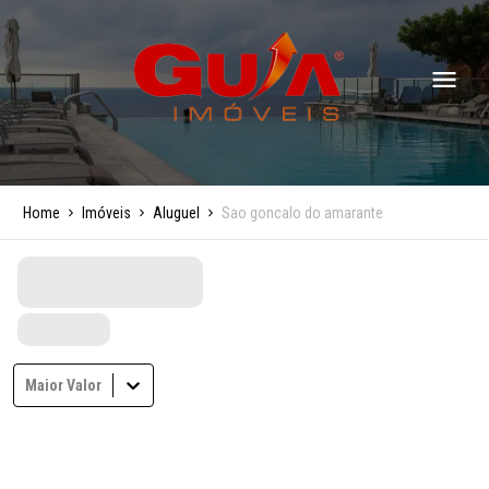
Home
Imóveis
Aluguel
Sao goncalo do amarante
Maior Valor