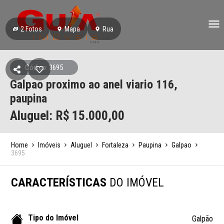
2
Fotos
Mapa
Rua
Código: 3695
Galpao proximo ao anel viario 116,
paupina
Aluguel: R$
15.000,00
Home
Imóveis
Aluguel
Fortaleza
Paupina
Galpao
3695
CARACTERÍSTICAS
DO IMÓVEL
Tipo do Imóvel
Galpão