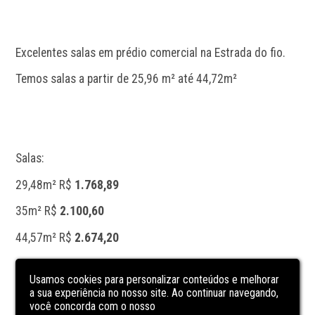
Excelentes salas em prédio comercial na Estrada do fio.
Temos salas a partir de 25,96 m² até 44,72m²
Salas:
29,48m² R$ 
1.768,89
35m² R$ 
2.100,60
44,57m² R$ 
2.674,20
CARACTERÍSTICAS
DA UNIDADE
Usamos cookies para personalizar conteúdos e melhorar
a sua experiência no nosso site. Ao continuar navegando,
você concorda com o nosso
Acesso para deficientes