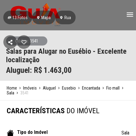
13
Fotos
Mapa
Rua
Código: 3541
Salas para Alugar no Eusébio - Excelente
localização
Aluguel: R$
1.463,00
Home
Imóveis
Aluguel
Eusebio
Encantada
Fio mall
Sala
3541
CARACTERÍSTICAS
DO IMÓVEL
Tipo do Imóvel
Sala