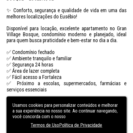
✨ Conforto, segurança e qualidade de vida em uma das 
melhores localizações do Eusébio!

Disponível para locação, excelente apartamento no Gran 
Village Bosque, condomínio moderno e planejado, ideal 
para quem busca praticidade e bem-estar no dia a dia.

✅ Condomínio fechado

✅ Ambiente tranquilo e familiar

✅ Segurança 24 horas

✅ Área de lazer completa

✅ Fácil acesso a Fortaleza

✅ Próximo a escolas, supermercados, farmácias e 
serviços essenciais

O condomínio oferece toda a infraestrutura necessária 
Usamos cookies para personalizar conteúdos e melhorar
para viver com conforto, segurança e comodidade, em 
a sua experiência no nosso site. Ao continuar navegando,
uma região que se destaca pelo crescimento e 
você concorda com o nosso
valorização.

Termos de Uso
Política de Privacidade
📍 Gran Village Bosque – Eusébio/CE
