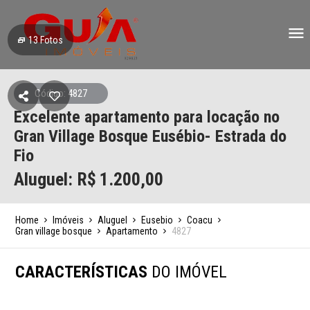
13
Fotos
Código: 4827
Excelente apartamento para locação no
Gran Village Bosque Eusébio- Estrada do
Fio
Aluguel: R$
1.200,00
Home
Imóveis
Aluguel
Eusebio
Coacu
Gran village bosque
Apartamento
4827
CARACTERÍSTICAS
DO IMÓVEL