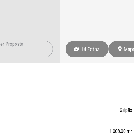
er Proposta
14
Fotos
Map
Galpão
1.008,00 m²